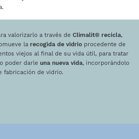
a.
a valorizarlo a través de
Climalit
®
recicla
,
omueve la
recogida de vidrio
procedente de
tos viejos al final de su vida útil, para tratar
io poder darle
una nueva vida
, incorporándolo
 fabricación de vidrio.