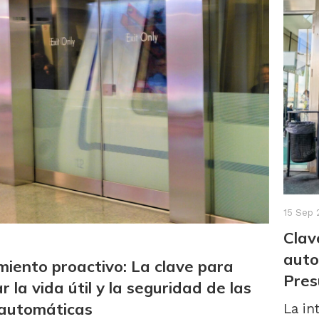
15 Sep 
Clav
auto
iento proactivo: La clave para
Pres
 la vida útil y la seguridad de las
automáticas
La in