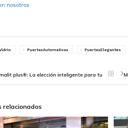
on nosotros
Vidrio
PuertasAutomaticas
PuertasElegantes
malit plus®: La elección inteligente para tu
M
 relacionados