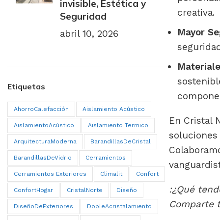
invisible, Estética y
creativa.
Seguridad
Mayor Seg
abril 10, 2026
seguridad
Materiale
sostenibl
Etiquetas
componen
AhorroCalefacción
Aislamiento Acústico
En Cristal
AislamientoAcústico
Aislamiento Termico
soluciones 
ArquitecturaModerna
BarandillasDeCristal
Colaboramo
BarandillasDeVidrio
Cerramientos
vanguardist
Cerramientos Exteriores
Climalit
Confort
:¿Qué tend
ConfortHogar
CristalNorte
Diseño
Comparte t
DiseñoDeExteriores
DobleAcristalamiento