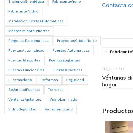
EficienciaEnergética
FabricanteVidrio
Contacta c
Fabricante Vidrio
InstalacionPuertasAutomaticas
Mantenimiento Puertas
Pergolas Bioclimaticas
ProyectosCristalNorte
PuertasAutomaticas
Puertas Automaticas
Fabricante
Puertas Elegantes
PuertasElegantes
Reciente
Puertas Funcionales
PuertasPrácticas
Ventanas cli
PuertasVidrio
Reformas
Seguridad
hogar
SeguridadPuertas
Terrazas
VentanasAislantes
VidrioLaminado
Productos
VidrioSeguridad
VidrioTemplado