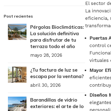
El sector d
La innovac
Post recientes
eficiencia,
transformad
Pérgolas Bioclimáticas:
La solución definitiva
Puertas A
para disfrutar de tu
control c
terraza todo el año
Funcional
mayo 28, 2026
virtuales
¿Tu factura de luz se
Mayor Efi
escapa por la ventana?
eficiente
contribuy
abril 30, 2026
Diseños M
Barandillas de vidrio
elegantes
exteriores: el arte de lo
personali