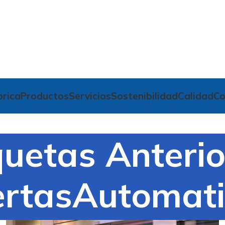
brica
Productos
Servicios
Sostenibilidad
Calidad
Co
quetas Anterio
ertasAutomati