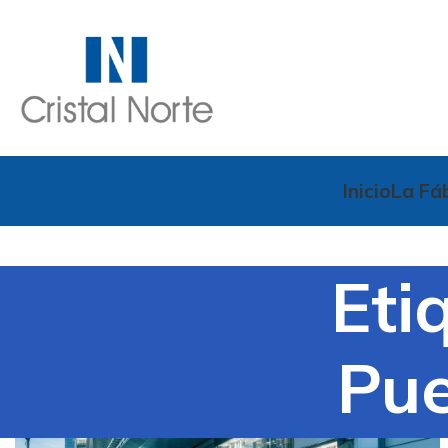
Inicio
La Fá
Eti
Pu